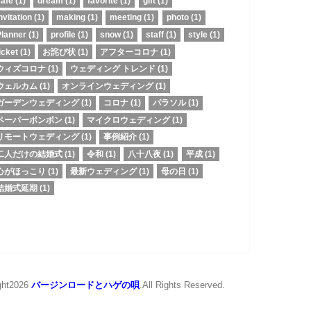
cafe
(1)
dream
(1)
favorite
(1)
gift
(1)
nvitation
(1)
making
(1)
meeting
(1)
photo
(1)
Planner
(1)
profile
(1)
snow
(1)
staff
(1)
style
(1)
icket
(1)
お詫び状
(1)
アフターコロナ
(1)
ウィズコロナ
(1)
ウェディング トレンド
(1)
ウェルカム
(1)
オンラインウェディング
(1)
ガーデンウェディング
(1)
コロナ
(1)
パラソル
(1)
ペーパーボンボン
(1)
マイクロウェディング
(1)
リモートウェディング
(1)
事例紹介
(1)
二人だけの結婚式
(1)
令和
(1)
八十八夜
(1)
平成
(1)
心がほっこり
(1)
最新ウェディング
(1)
母の日
(1)
結婚式延期
(1)
ght2026
バージンロードとハゲの唄
.All Rights Reserved.