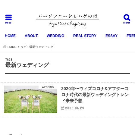
ナチュラル系フリーランスウェディングプランナー野口雅子が亡き父に捧げるリアルストーリーと
誰も教えてくれなかったウェディングノウハウ集
menu
search
HOME
ABOUT
WEDDING
REAL STORY
ESSAY
FRE
HOME
タグ : 最新ウェディング
最新ウェディング
WEDDING
2020年〜ウィズコロナ&アフターコ
ロナ時代の最新ウェディングトレン
ド未来予想
2020.06.29