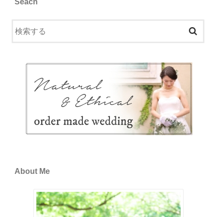
Seach
About Me