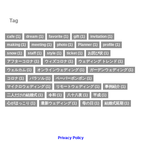
Tag
cafe
(1)
dream
(1)
favorite
(1)
gift
(1)
invitation
(1)
making
(1)
meeting
(1)
photo
(1)
Planner
(1)
profile
(1)
snow
(1)
staff
(1)
style
(1)
ticket
(1)
お詫び状
(1)
アフターコロナ
(1)
ウィズコロナ
(1)
ウェディング トレンド
(1)
ウェルカム
(1)
オンラインウェディング
(1)
ガーデンウェディング
(1)
コロナ
(1)
パラソル
(1)
ペーパーボンボン
(1)
マイクロウェディング
(1)
リモートウェディング
(1)
事例紹介
(1)
二人だけの結婚式
(1)
令和
(1)
八十八夜
(1)
平成
(1)
心がほっこり
(1)
最新ウェディング
(1)
母の日
(1)
結婚式延期
(1)
Privacy Policy