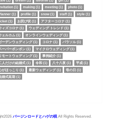
cafe
(1)
dream
(1)
favorite
(1)
gift
(1)
nvitation
(1)
making
(1)
meeting
(1)
photo
(1)
Planner
(1)
profile
(1)
snow
(1)
staff
(1)
style
(1)
icket
(1)
お詫び状
(1)
アフターコロナ
(1)
ウィズコロナ
(1)
ウェディング トレンド
(1)
ウェルカム
(1)
オンラインウェディング
(1)
ガーデンウェディング
(1)
コロナ
(1)
パラソル
(1)
ペーパーボンボン
(1)
マイクロウェディング
(1)
リモートウェディング
(1)
事例紹介
(1)
二人だけの結婚式
(1)
令和
(1)
八十八夜
(1)
平成
(1)
心がほっこり
(1)
最新ウェディング
(1)
母の日
(1)
結婚式延期
(1)
ght2026
バージンロードとハゲの唄
.All Rights Reserved.